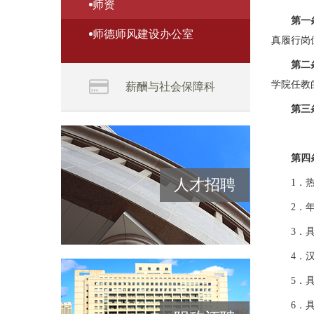
师资
第一
师德师风建设办公室
真履行岗
第二
学院任教
薪酬与社会保障科
第三
第四
人才招聘
1．
2．
3．
4．
5．
6．