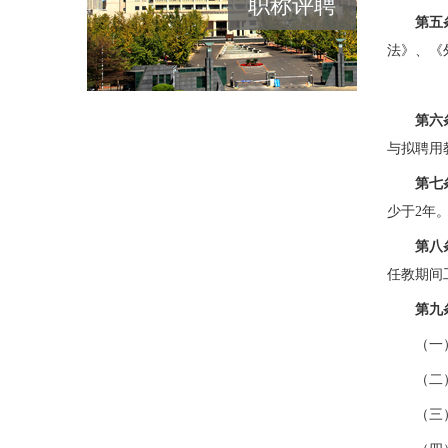
职称评聘
第五
法》、《
第六
与拟聘用
第七
少于2年
第八
任教期间
第九
（一
（二
（三