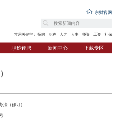
东财官网
常用关键字：
招聘
职称
人才
人事
师资
工资
社保
职称评聘
新闻中心
下载专区
）
办法（修订）
号