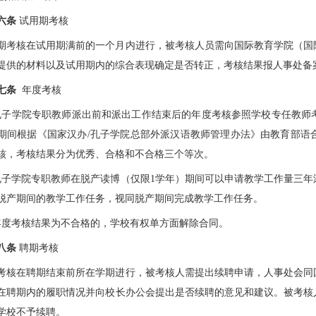
六条
试用期考核
期考核在试用期满前的一个月内进行，被考核人员需向国际教育学院（国
提供的材料以及试用期内的综合表现确定是否转正，考核结果报人事处备
七条
年度考核
孔子学院专职教师派出前和派出工作结束后的年度考核参照学校专任教师
期间根据《国家汉办/孔子学院总部外派汉语教师管理办法》由教育部语
核，考核结果分为优秀、合格和不合格三个等次。
孔子学院专职教师在脱产读博（仅限1学年）期间可以申请教学工作量三
脱产期间的教学工作任务，视同脱产期间完成教学工作任务。
年度考核结果为不合格的，学校有权单方面解除合同。
八条
聘期考核
考核在聘期结束前所在学期进行，被考核人需提出续聘申请，人事处会同
在聘期内的履职情况并向校长办公会提出是否续聘的意见和建议。被考核
学校不予续聘。