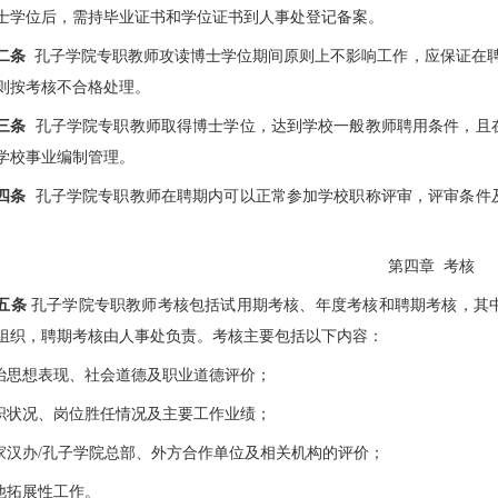
士学位后，需持毕业证书和学位证书到人事处登记备案。
二条
孔子学院专职教师攻读博士学位期间原则上不影响工作，应保证在聘
则按考核不合格处理。
三条
孔子学院专职教师取得博士学位，达到学校一般教师聘用条件，且
学校事业编制管理。
四条
孔子学院专职教师在聘期内可以正常参加学校职称评审，评审条件
第四章 考核
五条
孔子学院专职教师考核包括试用期考核、年度考核和聘期考核，其
组织，聘期考核由人事处负责。考核主要包括以下内容：
政治思想表现、社会道德及职业道德评价；
履职状况、岗位胜任情况及主要工作业绩；
国家汉办/孔子学院总部、外方合作单位及相关机构的评价；
其他拓展性工作。