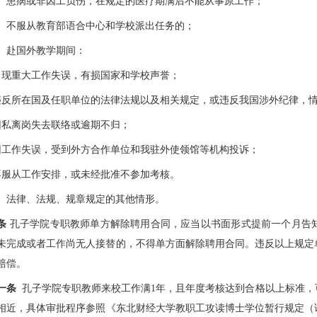
）患病或非因工负伤，在规定的医疗期满后不能从事原工作；
）不服从教育部语合中心和学校派出任务的；
）赴国外教学期间：
出现重大工作失误，有损国家和学校声誉；
违反所在国及任职单位的法律法规以及相关规定，或违反我国涉外纪律，
因私离岗失去联络或逾期不归；
因工作失误，受到外方合作单位和我驻外使领馆等机构投诉；
不服从工作安排，或未经批准不参加考核。
）法律、法规、规章规定的其他情形。
条
孔子学院专职教师单方解除聘用合同，应当以书面形式提前一个月告
未完成或者工作尚无人接替的，不得单方面解除聘用合同。违反以上规定
赔偿。
一条
孔子学院专职教师来校工作满1年，且年度考核达到合格以上标准，
相近，具体审批程序参照《东北财经大学教职工攻读博士学位暂行规定（试行