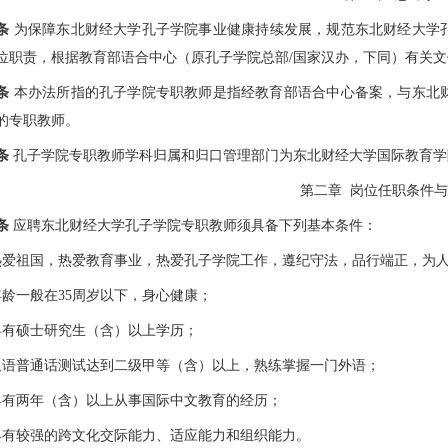
条
为保障东北财经大学孔子学院事业健康持续发展，规范东北财经大学
位职责，根据教育部语合中心（原孔子学院总部/国家汉办，下同）有关
条
本办法所指的孔子学院专职教师是指经教育部语合中心备案，与东北
的专职教师。
条
孔子学院专职教师学科归属和归口管理部门为东北财经大学国际教育学
第二章 岗位任职条件
条
应聘东北财经大学孔子学院专职教师须具备下列基本条件：
热爱祖国，热爱教育事业，热爱孔子学院工作，遵纪守法，品行端正，为
年龄一般在35周岁以下，身心健康；
具有硕士研究生（含）以上学历；
汉语普通话测试达到二级甲等（含）以上，熟练掌握一门外语；
具有两年（含）以上从事国际中文教育的经历；
具有较强的跨文化交际能力、适应能力和组织能力。